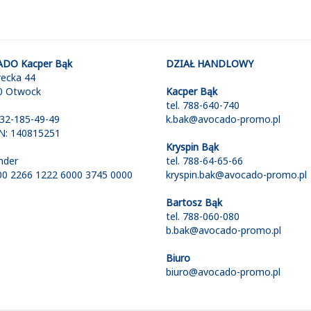
DO Kacper Bąk
DZIAŁ HANDLOWY
recka 44
0 Otwock
Kacper Bąk
tel. 788-640-740
532-185-49-49
k.bak@avocado-promo.pl
: 140815251
Kryspin Bąk
nder
tel. 788-64-65-66
00 2266 1222 6000 3745 0000
kryspin.bak@avocado-promo.pl
Bartosz Bąk
tel. 788-060-080
b.bak@avocado-promo.pl
Biuro
biuro@avocado-promo.pl