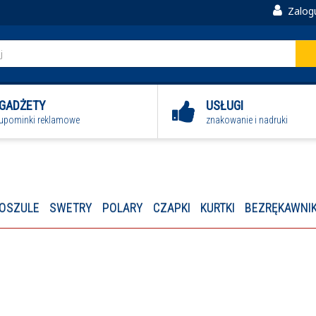
Zalogu
GADŻETY
USŁUGI
upominki reklamowe
znakowanie i nadruki
OSZULE
SWETRY
POLARY
CZAPKI
KURTKI
BEZRĘKAWNIK