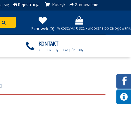
j się
Rejestracja
Koszyk
Zamówienie
Schowek (0)
w koszyku: 0 szt. - widoczna po zalogowani
KONTAKT
zapraszamy do współpracy
I